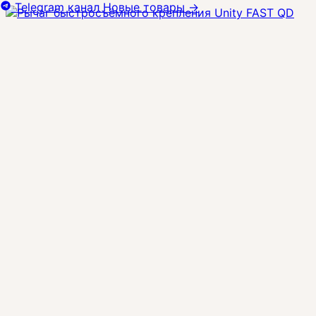
Telegram канал
Новые товары
→