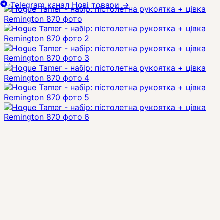
Telegram канал
Нові товари
→