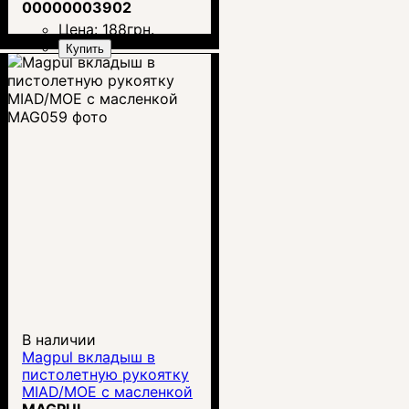
00000003902
Цена:
188
грн.
Купить
В наличии
Magpul вкладыш в
пистолетную рукоятку
MIAD/MOE с масленкой
MAG059
MAGPUL