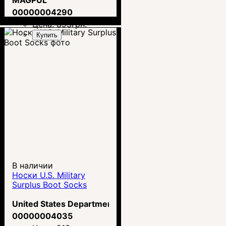
00000004290
Цена:
893
грн.
Купить
В наличии
Носки U.S. Military
Surplus Boot Socks
United States Department of the Army
00000004035