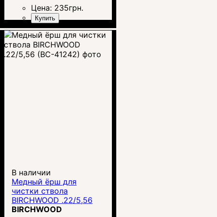
Цена:
235
грн.
Купить
В наличии
Медный ёрш для
чистки ствола
BIRCHWOOD .22/5,56
(BC-41242)
BIRCHWOOD