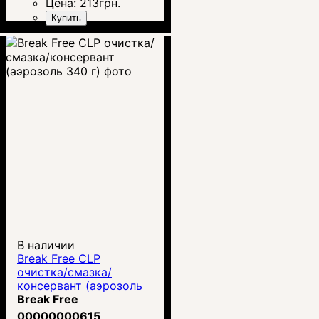
Цена:
213
грн.
Купить
В наличии
Break Free CLP
очистка/смазка/
консервант (аэрозоль
340 г)
Break Free
00000000615