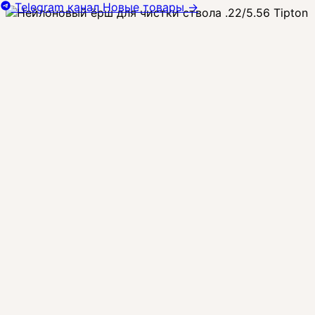
Telegram канал
Новые товары
→