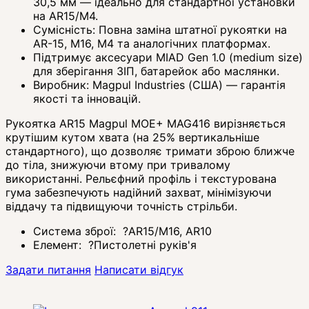
30,5 мм — ідеально для стандартної установки
на AR15/M4.
Сумісність: Повна заміна штатної рукоятки на
AR-15, M16, M4 та аналогічних платформах.
Підтримує аксесуари MIAD Gen 1.0 (medium size)
для зберігання ЗІП, батарейок або маслянки.
Виробник: Magpul Industries (США) — гарантія
якості та інновацій.
Рукоятка AR15 Magpul MOE+ MAG416 вирізняється
крутішим кутом хвата (на 25% вертикальніше
стандартного), що дозволяє тримати зброю ближче
до тіла, знижуючи втому при тривалому
використанні. Рельєфний профіль і текстурована
гума забезпечують надійний захват, мінімізуючи
віддачу та підвищуючи точність стрільби.
Система зброї:
?
AR15/M16, AR10
Елемент:
?
Пистолетні руків'я
Задати питання
Написати відгук