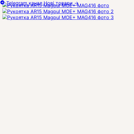
Telegram канал
Нові товари
→