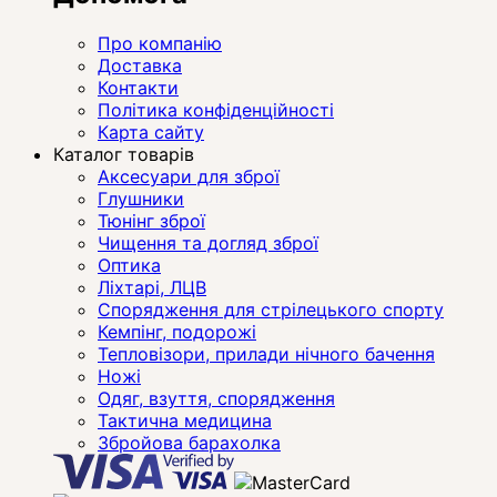
Про компанію
Доставка
Контакти
Політика конфіденційності
Карта сайту
Каталог товарів
Аксесуари для зброї
Глушники
Тюнінг зброї
Чищення та догляд зброї
Оптика
Ліхтарі, ЛЦВ
Спорядження для стрілецького спорту
Кемпінг, подорожі
Тепловізори, прилади нічного бачення
Ножі
Одяг, взуття, спорядження
Тактична медицина
Збройова барахолка