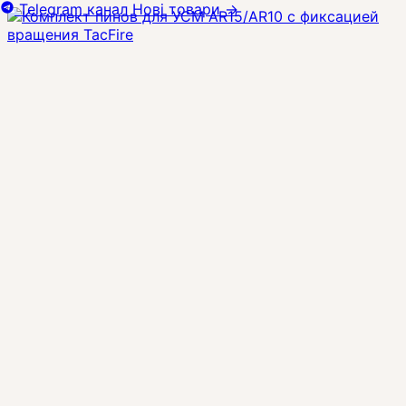
Telegram канал
Нові товари
→