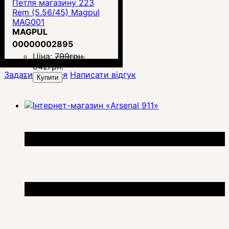
Петля магазину 223
Rem (5.56/45) Magpul
MAG001
MAGPUL
00000002895
Ціна:
799
грн.
642
грн.
Задати питання
Написати відгук
Купити