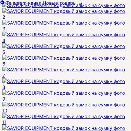
Telegram канал
Новые товары
→