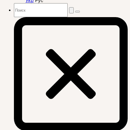
Укр
Рус