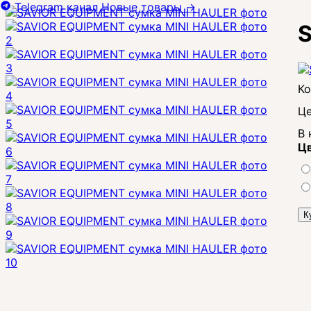
Telegram канал
Новые товары
→
S
Це
В 
Цв
К