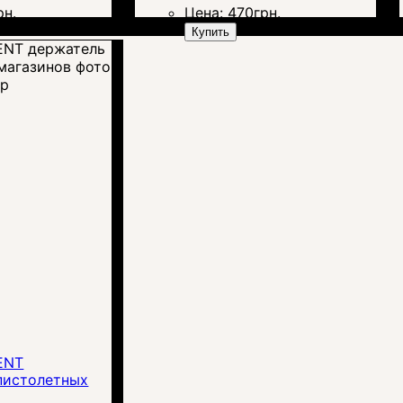
рн.
Цена:
470
грн.
Купить
тр
ENT
пистолетных