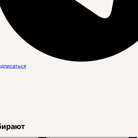
дписаться
бирают