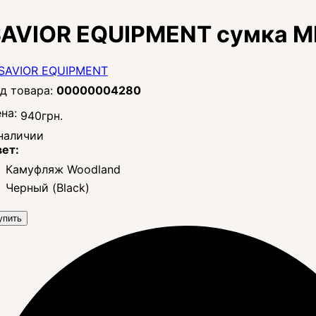
AVIOR EQUIPMENT сумка M
00000004280
на:
940
грн.
наличии
ет:
Камуфляж Woodland
Черный (Black)
упить