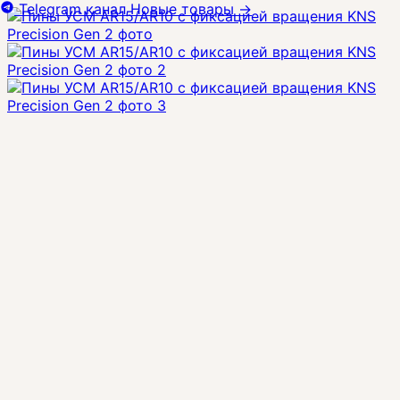
Telegram канал
Новые товары
→