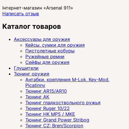
Інтернет-магазин «Arsenal 911»
Написать отзыв
Каталог товаров
Аксессуары для оружия
Кейсы, сумки для оружия
Пистолетные кобуры
Ружейные ремни
Сейфы для оружия
Глушители
Тюнинг оружия
Антабки, крепления M-Lok, Key-Mod,
Picatinny
Тюнинг AR15/AR10
Тюнинг АК
Тюнинг гладкоствольного ружья
Тюнинг Ruger 10/22
Тюнинг HK MP5 / MKE
Тюнинг Grand Power Stribog
Тюнинг CZ: Bren/Scorpion