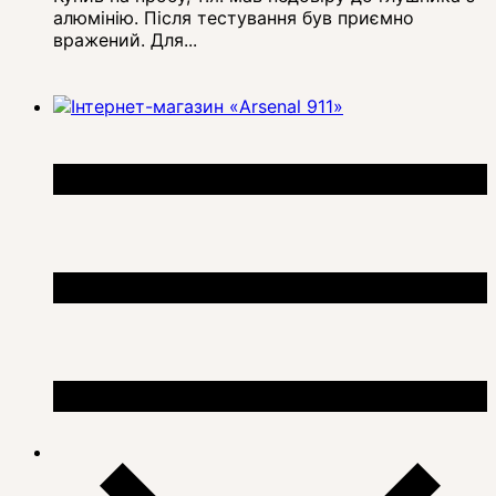
алюмінію. Після тестування був приємно
вражений. Для...