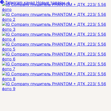
Telegram канал
Новые товары
→