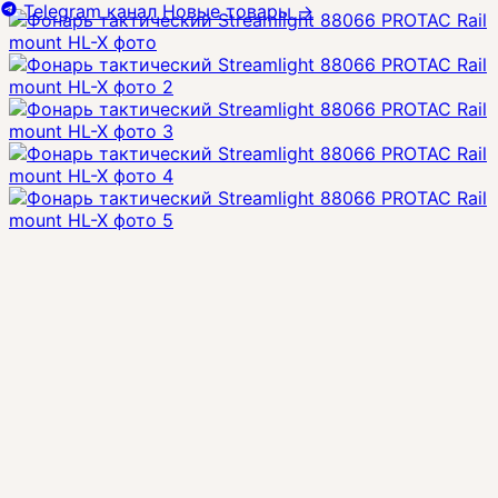
Telegram канал
Новые товары
→