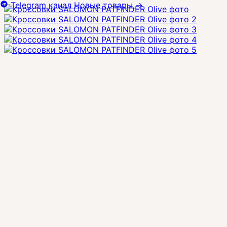
Telegram канал
Новые товары
→