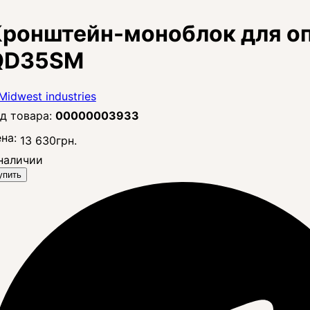
Кронштейн-моноблок для о
QD35SM
00000003933
на:
13 630
грн.
наличии
упить