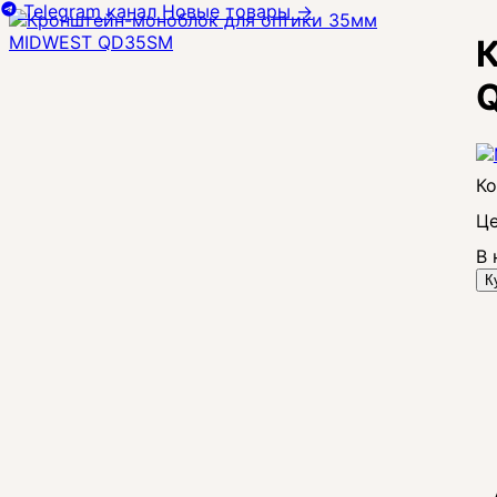
Telegram канал
Новые товары
→
Це
В 
К