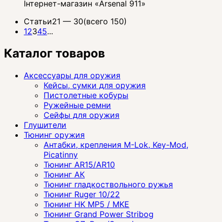
Інтернет-магазин «Arsenal 911»
Статьи
21 —
30
(всего 150)
1
2
3
4
5
...
Каталог товаров
Аксессуары для оружия
Кейсы, сумки для оружия
Пистолетные кобуры
Ружейные ремни
Сейфы для оружия
Глушители
Тюнинг оружия
Антабки, крепления M-Lok, Key-Mod,
Picatinny
Тюнинг AR15/AR10
Тюнинг АК
Тюнинг гладкоствольного ружья
Тюнинг Ruger 10/22
Тюнинг HK MP5 / MKE
Тюнинг Grand Power Stribog