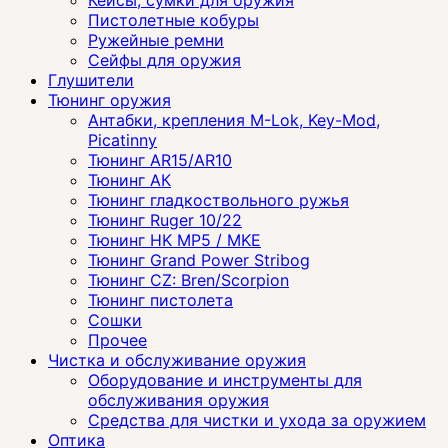
Кейсы, сумки для оружия
Пистолетные кобуры
Ружейные ремни
Сейфы для оружия
Глушители
Тюнинг оружия
Антабки, крепления M-Lok, Key-Mod,
Picatinny
Тюнинг AR15/AR10
Тюнинг АК
Тюнинг гладкоствольного ружья
Тюнинг Ruger 10/22
Тюнинг HK MP5 / MKE
Тюнинг Grand Power Stribog
Тюнинг CZ: Bren/Scorpion
Тюнинг пистолета
Сошки
Прочее
Чистка и обслуживание оружия
Оборудование и инструменты для
обслуживания оружия
Средства для чистки и ухода за оружием
Оптика