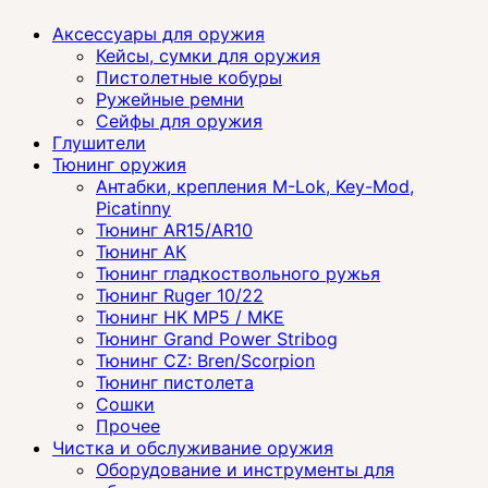
Аксессуары для оружия
Кейсы, сумки для оружия
Пистолетные кобуры
Ружейные ремни
Сейфы для оружия
Глушители
Тюнинг оружия
Антабки, крепления M-Lok, Key-Mod,
Picatinny
Тюнинг AR15/AR10
Тюнинг АК
Тюнинг гладкоствольного ружья
Тюнинг Ruger 10/22
Тюнинг HK MP5 / MKE
Тюнинг Grand Power Stribog
Тюнинг CZ: Bren/Scorpion
Тюнинг пистолета
Сошки
Прочее
Чистка и обслуживание оружия
Оборудование и инструменты для