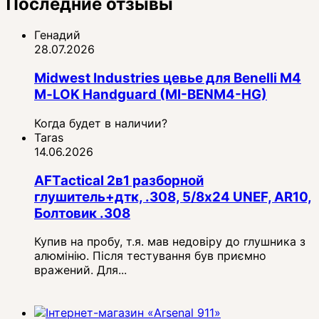
Последние отзывы
Генадий
28.07.2026
Midwest Industries цевье для Benelli M4
M‑LOK Handguard (MI-BENM4-HG)
Когда будет в наличии?
Taras
14.06.2026
AFTactical 2в1 разборной
глушитель+дтк, .308, 5/8x24 UNEF, AR10,
Болтовик .308
Купив на пробу, т.я. мав недовіру до глушника з
алюмінію. Після тестування був приємно
вражений. Для...