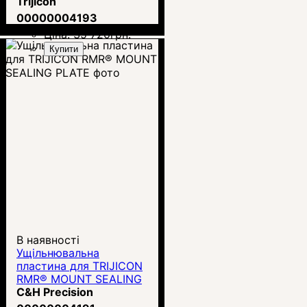
Trijicon
00000004193
Ціна:
35 720
грн.
Купити
В наявності
Ущільнювальна
пластина для TRIJICON
RMR® MOUNT SEALING
PLATE
C&H Precision