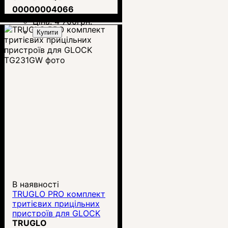
00000004066
Ціна:
4 700
грн.
Купити
В наявності
TRUGLO PRO комплект
тритієвих прицільних
пристроїв для GLOCK
TG231GW
TRUGLO