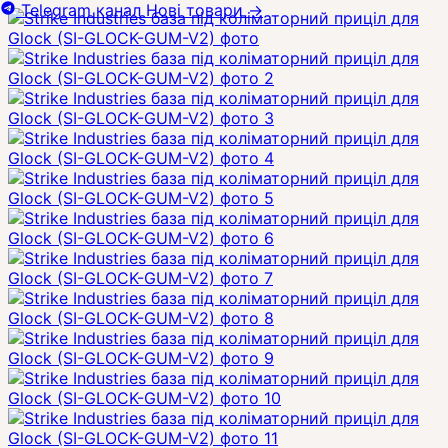
Telegram канал
Нові товари
→