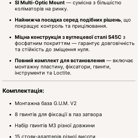
SI Multi-Optic Mount
— сумісна з більшістю
коліматорів на ринку.
Найнижча посадка серед подібних рішень
, що
покращує контроль та прицілювання.
Міцна конструкція з вуглецевої сталі S45C
з
фосфатним покриттям — гарантує довговічність
та стійкість до зміщення нуля.
Повний комплект для встановлення
— включає
монтажну пластину, фіксатори, гвинти,
інструменти та Loctite.
Комплектація:
Монтажна база G.U.M. V2
8 гвинтів для фіксації в паз затвора
Набір гвинтів M3 різної довжини
15 стояк-адаптерів різної висоти