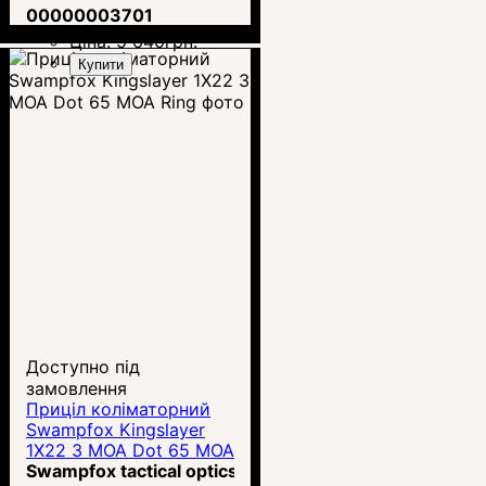
00000003701
Ціна:
5 640
грн.
Купити
Доступно під
замовлення
Приціл коліматорний
Swampfox Kingslayer
1X22 3 MOA Dot 65 MOA
Ring
Swampfox tactical optics