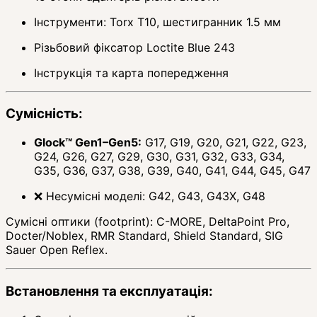
Інструменти: Torx T10, шестигранник 1.5 мм
Різьбовий фіксатор Loctite Blue 243
Інструкція та карта попередження
Сумісність:
Glock™ Gen1–Gen5:
G17, G19, G20, G21, G22, G23,
G24, G26, G27, G29, G30, G31, G32, G33, G34,
G35, G36, G37, G38, G39, G40, G41, G44, G45, G47
❌ Несумісні моделі: G42, G43, G43X, G48
Сумісні оптики (footprint): C-MORE, DeltaPoint Pro,
Docter/Noblex, RMR Standard, Shield Standard, SIG
Sauer Open Reflex.
Встановлення та експлуатація: