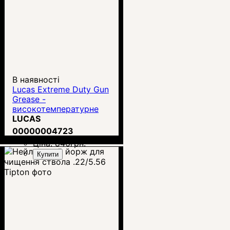
В наявності
Lucas Extreme Duty Gun
Grease -
високотемпературне
збройове мастило
LUCAS
00000004723
Ціна:
846
грн.
Купити