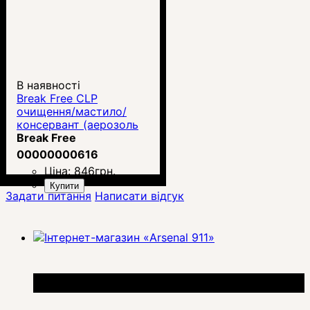
В наявності
Break Free CLP
очищення/мастило/
консервант (аерозоль
113 г)
Break Free
00000000616
Ціна:
846
грн.
Купити
Задати питання
Написати відгук