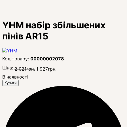
YHM набір збільшених
пінів AR15
00000002078
Ціна:
2 021
грн.
1 927
грн.
В наявності
Купити