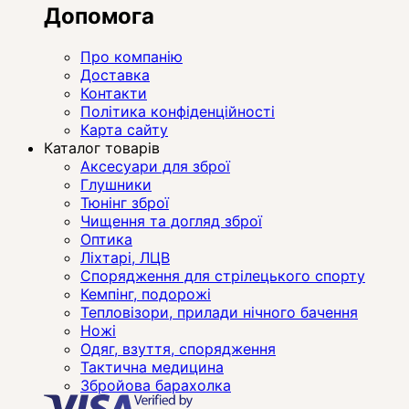
Допомога
Про компанію
Доставка
Контакти
Політика конфіденційності
Карта сайту
Каталог товарів
Аксесуари для зброї
Глушники
Тюнінг зброї
Чищення та догляд зброї
Оптика
Ліхтарі, ЛЦВ
Спорядження для стрілецького спорту
Кемпінг, подорожі
Тепловізори, прилади нічного бачення
Ножі
Одяг, взуття, спорядження
Тактична медицина
Збройова барахолка