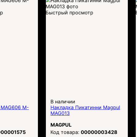
тр
Быстрый просмотр
В наличии
l MAG606 M-
Накладка Пикатинни Magpul
MAG013
MAGPUL
000001575
00000003428