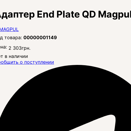
даптер End Plate QD Magp
00000001149
на:
2 303
грн.
т в наличии
общить о поступлении