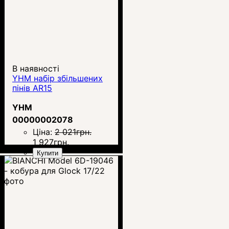
В наявності
YHM набір збільшених
пінів AR15
YHM
00000002078
Ціна:
2 021
грн.
1 927
грн.
Купити