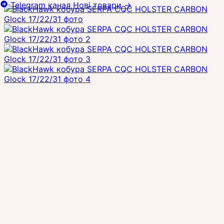
Telegram канал
Нові товари
→