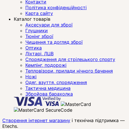
Контакти
Політика конфіденційності
Карта сайту
Каталог товарів
Аксесуари для зброї
Глушники
Тюнінг зброї
Чищення та догляд зброї
Оптика
Ліхтарі, ЛЦВ
Спорядження для стрілецького спорту
Кемпінг, подорожі
Тепловізори, прилади нічного бачення
Ножі
Одяг, взуття, спорядження
Тактична медицина
Збройова барахолка
Створення інтернет магазину
і технічна підтримка —
Etechs
.