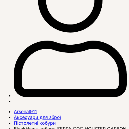
Arsenal911
Аксесуари для зброї
Пістолетні кобури
BlackHawk кобура SERPA CQC HOLSTER CARBON