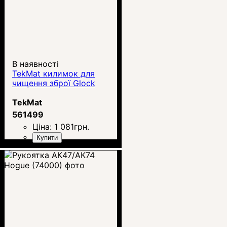
В наявності
TekMat килимок для
чищення зброї Glock
TekMat
561499
Ціна:
1 081
грн.
Купити