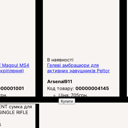
В наявності
ї Magpul MS4
Гелеві амбрашюри для
 кріплення)
активних навушників Peltor
Arsenal911
000001001
00000004145
грн.
Ціна:
705
грн.
Купити
д