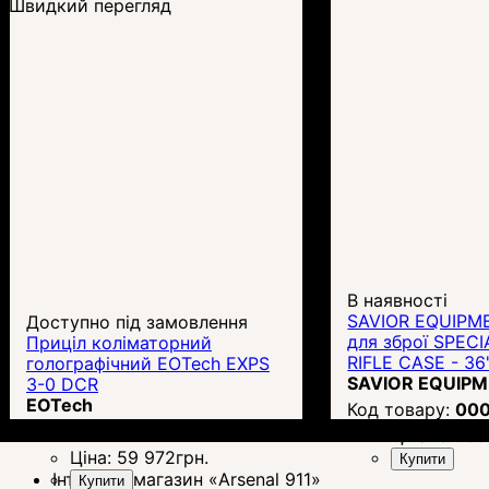
Швидкий перегляд
В наявності
SAVIOR EQUIPM
Доступно під замовлення
для зброї SPECI
Приціл коліматорний
RIFLE CASE - 36
голографічний EOTech EXPS
SAVIOR EQUIP
3-0 DCR
EOTech
00
00000004637
Ціна:
3 290
Ціна:
59 972
грн.
Купити
Інтернет-магазин «Arsenal 911»
Купити