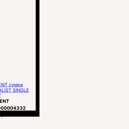
ENT сумка
ALIST SINGLE
"
MENT
000004332
грн.