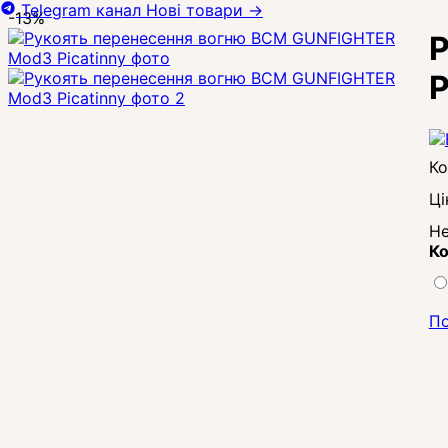
Telegram канал
Нові товари
→
-13%
Р
P
Ці
Не
Ко
По