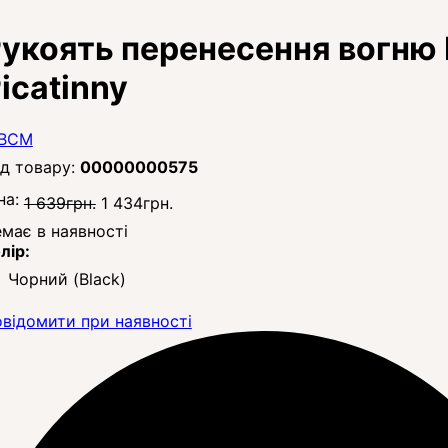
укоять перенесення вогн
icatinny
00000000575
на:
1 639
грн.
1 434
грн.
має в наявності
лір:
Чорний (Black)
відомити при наявності