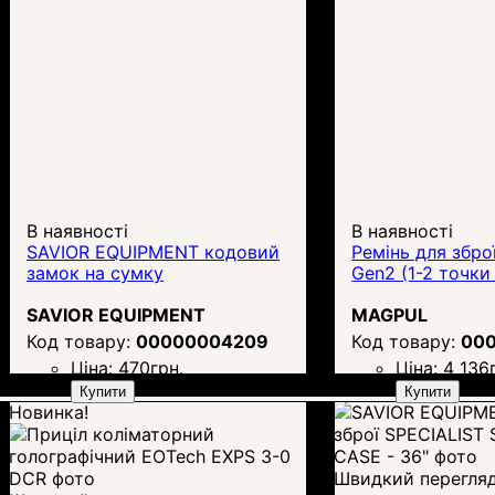
В наявності
В наявності
SAVIOR EQUIPMENT кодовий
Ремінь для збро
замок на сумку
Gen2 (1-2 точки
SAVIOR EQUIPMENT
MAGPUL
00000004209
00
Ціна:
470
грн.
Ціна:
4 136
Купити
Купити
Новинка!
Швидкий перегля