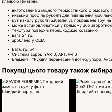
планкою Пікатінні.
виготовлена з міцного термостійкого фірмового 
низький профіль рукояті для підвищення мобільн
кут нахилу рукояті забезпечує покращене зручне
може встановлюватися у прямому або зворотном
текстура поверхні перешкоджає ковзанню
вага 54 гр.
зроблено у США
Вага, гр:
54
Система зброї:
?
AR10, AR15/M16
Елемент:
?
Руків'я перенесення вогню, упори, Акс
Покупці цього товару також вибир
Швидкий перегляд
Швидкий перегля