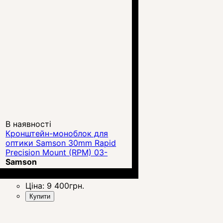
В наявності
Кронштейн-моноблок для
оптики Samson 30mm Rapid
Precision Mount (RPM) 03-
00234-01
Samson
00000003911
Ціна:
9 400
грн.
Купити