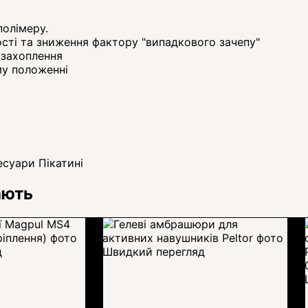
полімеру.
ості та зниження фактору "випадкового зачепу"
 захоплення
у положенні
есуари Пікатині
ають
д
Швидкий перегляд