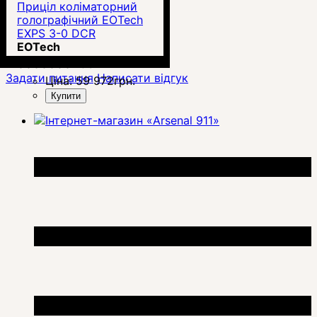
Приціл коліматорний
голографічний EOTech
EXPS 3-0 DCR
EOTech
00000004637
Задати питання
Написати відгук
Ціна:
59 972
грн.
Купити