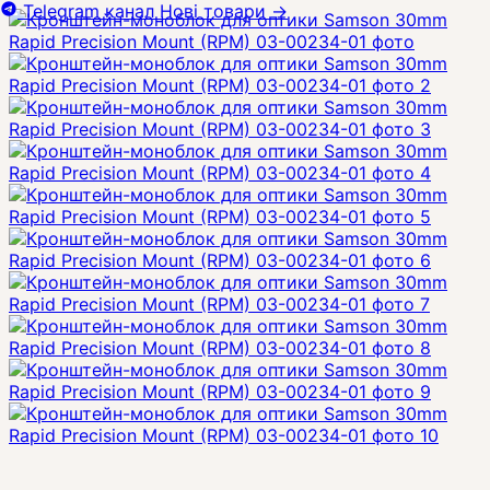
Telegram канал
Нові товари
→