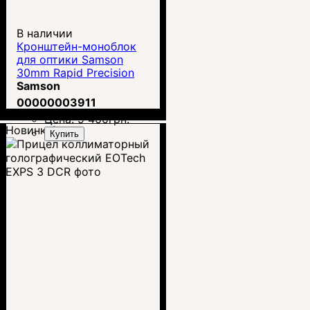
В наличии
Кронштейн-моноблок
для оптики Samson
30mm Rapid Precision
Mount (RPM) 03-00234-
Samson
01
00000003911
Цена:
9 400
грн.
Новинка!
Купить