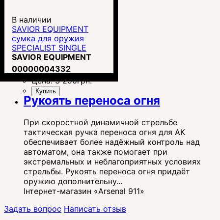
В наличии
SAVIOR EQUIPMENT
сумка для оружия
SPECIALIST SINGLE
RIFLE CASE - 36"
SAVIOR EQUIPMENT
00000004332
Цена:
3 290
грн.
Купить
Рукоять переноса огня
При скоростной динамичной стрельбе
тактическая ручка переноса огня для АК
обеспечивает более надёжный контроль над
автоматом, она также помогает при
экстремальных и неблагоприятных условиях
стрельбы. Рукоять переноса огня придаёт
оружию дополнительну...
Інтернет-магазин «Arsenal 911»
Задать вопрос
Написать отзыв