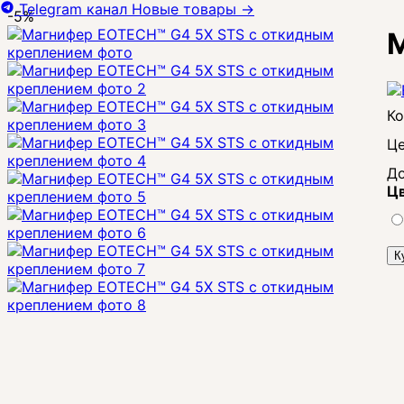
Telegram канал
Новые товары
→
-5%
М
Це
До
Цв
К