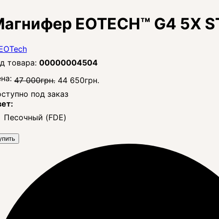
агнифер EOTECH™ G4 5X S
00000004504
на:
47 000
грн.
44 650
грн.
ступно под заказ
ет:
Песочный (FDE)
упить