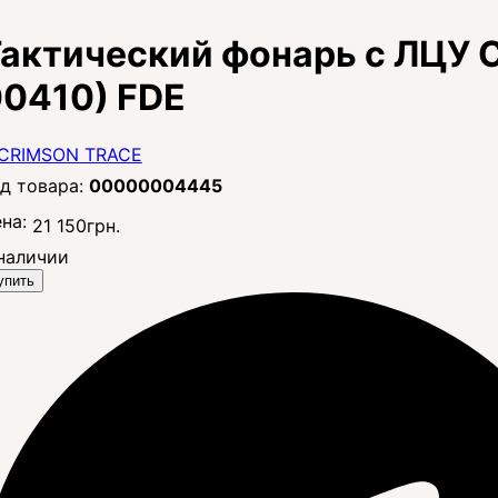
актический фонарь с ЛЦУ C
0410) FDE
00000004445
на:
21 150
грн.
наличии
упить