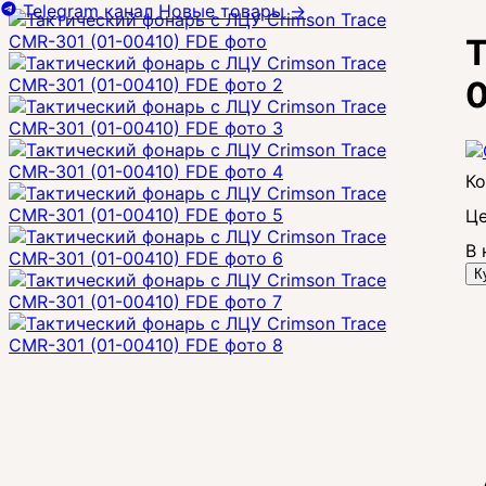
Telegram канал
Новые товары
→
Т
0
Це
В 
К