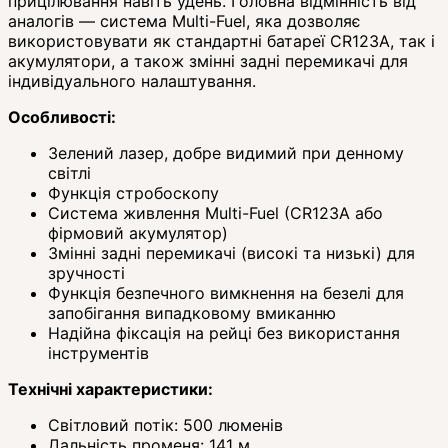
прицілювання навіть удень. Головна відмінність від
аналогів — система Multi-Fuel, яка дозволяє
використовувати як стандартні батареї CR123A, так і
акумулятори, а також змінні задні перемикачі для
індивідуального налаштування.
Особливості:
Зелений лазер, добре видимий при денному
світлі
Функція стробоскопу
Система живлення Multi-Fuel (CR123A або
фірмовий акумулятор)
Змінні задні перемикачі (високі та низькі) для
зручності
Функція безпечного вимкнення на безелі для
запобігання випадковому вмиканню
Надійна фіксація на рейці без використання
інструментів
Технічні характеристики:
Світловий потік: 500 люменів
Дальність променя: 141 м