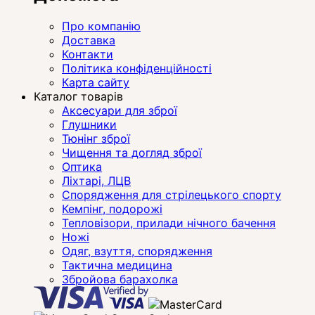
Про компанію
Доставка
Контакти
Політика конфіденційності
Карта сайту
Каталог товарів
Аксесуари для зброї
Глушники
Тюнінг зброї
Чищення та догляд зброї
Оптика
Ліхтарі, ЛЦВ
Спорядження для стрілецького спорту
Кемпінг, подорожі
Тепловізори, прилади нічного бачення
Ножі
Одяг, взуття, спорядження
Тактична медицина
Збройова барахолка