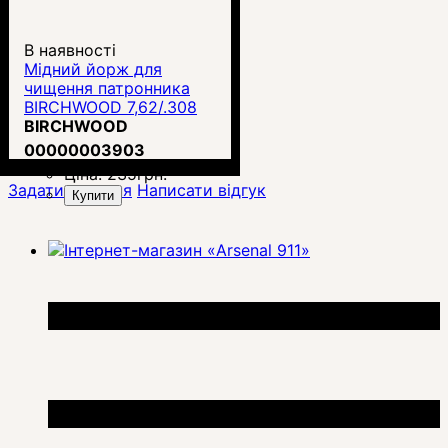
В наявності
Мідний йорж для
чищення патронника
BIRCHWOOD 7,62/.308
(BC-41285)
BIRCHWOOD
00000003903
Ціна:
235
грн.
Задати питання
Написати відгук
Купити