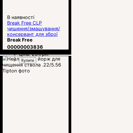
В наявності
Break Free CLP
чищення/змащування/
консервант для зброї
60мл
Break Free
00000003836
Ціна:
261
грн.
Купити