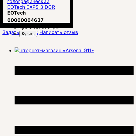
голографический
EOTech EXPS 3 DCR
EOTech
00000004637
Цена:
59 972
грн.
Задать вопрос
Написать отзыв
Купить