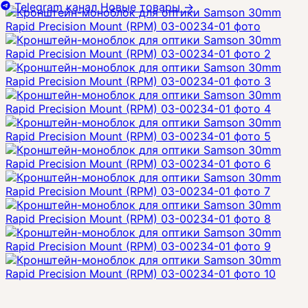
Telegram канал
Новые товары
→