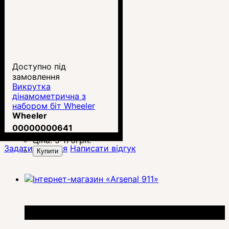
Доступно під
замовлення
Викрутка
дінамометрична з
набором біт Wheeler
(4001002)
Wheeler
00000000641
Ціна:
5 170
грн.
Задати питання
Написати відгук
Купити