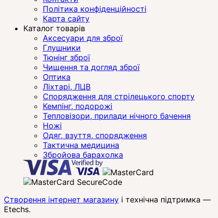
Політика конфіденційності
Карта сайту
Каталог товарів
Аксесуари для зброї
Глушники
Тюнінг зброї
Чищення та догляд зброї
Оптика
Ліхтарі, ЛЦВ
Спорядження для стрілецького спорту
Кемпінг, подорожі
Тепловізори, прилади нічного бачення
Ножі
Одяг, взуття, спорядження
Тактична медицина
Збройова барахолка
Створення інтернет магазину
і технічна підтримка —
Etechs
.