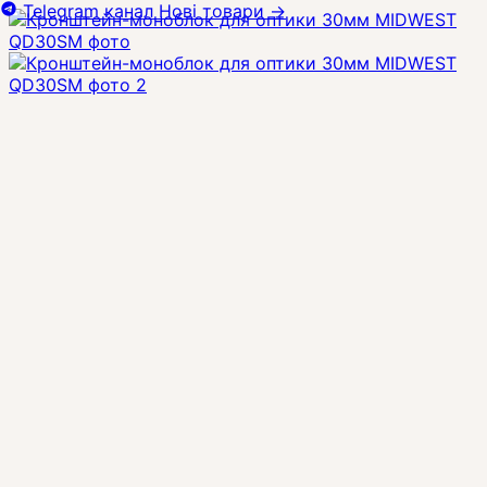
Telegram канал
Нові товари
→