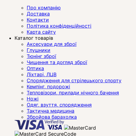
Про компанію
Доставка
Контакти
Політика конфіденційності
Карта сайту
Каталог товарів
Аксесуари для зброї
Глушники
Тюнінг зброї
Чищення та догляд зброї
Оптика
Ліхтарі, ЛЦВ
Спорядження для стрілецького спорту
Кемпінг, подорожі
Тепловізори, прилади нічного бачення
Ножі
Одяг, взуття, спорядження
Тактична медицина
Збройова барахолка