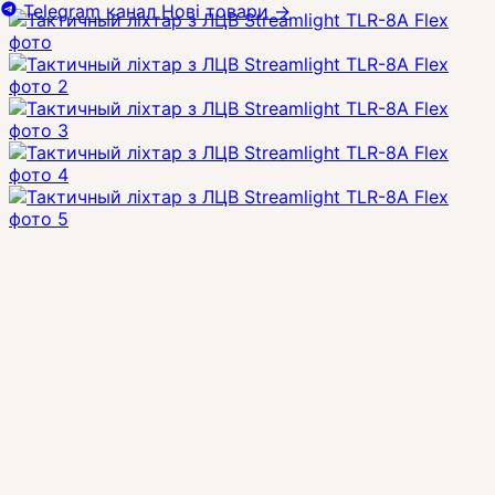
Telegram канал
Нові товари
→