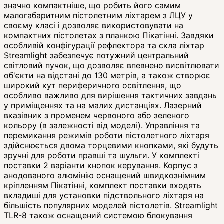
значно компактніше, що робить його самим
малогабаритним пістолетним ліхтарем з ЛЦУ у
своєму класі і дозволяє використовувати на
компактних пістолетах з планкою Пікатінні. Завдяки
особливій конфігурації рефлектора та скла ліхтар
Streamlight забезпечує потужний центральний
світловий пучок, що дозволяє впевнено висвітлювати
об'єкти на відстані до 130 метрів, а також створює
широкий кут периферичного освітлення, що
особливо важливо для вирішення тактичних завдань
у приміщеннях та на малих дистанціях. Лазерний
вказівник з променем червоного або зеленого
кольору (в залежності від моделі). Управління та
перемикання режимів роботи пістолетного ліхтаря
здійснюється двома торцевими кнопками, які будуть
зручні для роботи правші та шульги. У комплекті
поставки 2 варіанти кнопок керування. Корпус з
анодованого алюмінію оснащений швидкознімним
кріпленням Пікатінні, комплект поставки входять
вкладиші для установки підствольного ліхтаря на
більшість популярних моделей пістолетів. Streamlight
TLR-8 також оснащений системою блокування