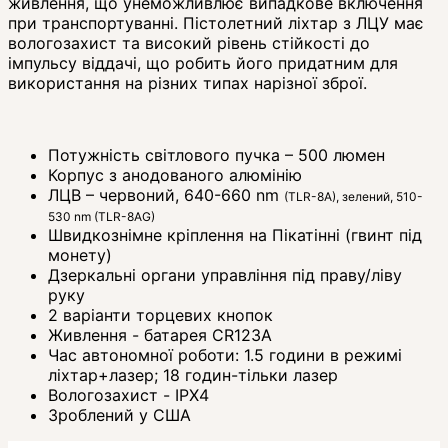
живлення, що унеможливлює випадкове включення
при транспортуванні. Пістолетний ліхтар з ЛЦУ має
вологозахист та високий рівень стійкості до
імпульсу віддачі, що робить його придатним для
використання на різних типах нарізної зброї.
Потужність світлового пучка – 500 люмен
Корпус з анодованого алюмінію
ЛЦВ – червоний, 640-660 nm
(TLR-8A), зелений, 510-
530 nm (TLR-8AG)
Швидкознімне кріплення на Пікатінні (гвинт під
монету)
Дзеркальні органи управління під праву/ліву
руку
2 варіанти торцевих кнопок
Живлення - батарея CR123A
Час автономної роботи: 1.5 години в режимі
ліхтар+лазер; 18 годин-тільки лазер
Вологозахист - IPX4
Зроблений у США