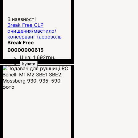
В наявності
Break Free CLP
очищення/мастило/
консервант (аерозоль
340 г)
Break Free
00000000615
Ціна:
1 692
грн.
Купити