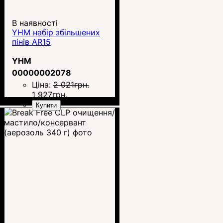
В наявності
YHM набір збільшених
пінів AR15
YHM
00000002078
Ціна:
2 021
грн.
1 927
грн.
Купити