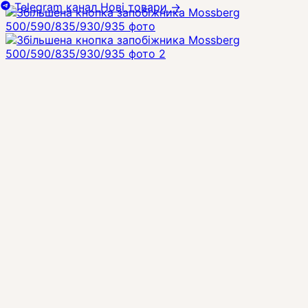
Telegram канал
Нові товари
→