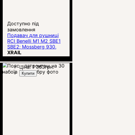
Доступно під
замовлення
Подавач для рушниці
RCI Benelli M1 M2 SBE1
SBE2; Mossberg 930,
935, 590
XRAIL
Ціна:
1 363
грн.
Купити