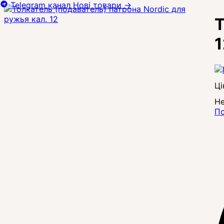
Telegram канал
Нові товари
→
Т
1
Ці
Не
По