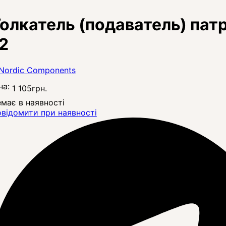
олкатель (подаватель) патр
2
на:
1 105
грн.
має в наявності
відомити при наявності