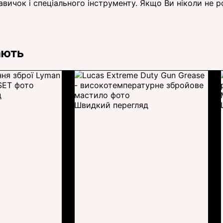
вичок і спеціального інструменту. Якщо Ви ніколи не р
ають
д
Швидкий перегляд