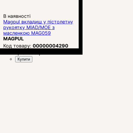
В наявності
Magpul вкладиш у пістолетну
рукоятку MIAD/MOE з
масленкою MAG059
MAGPUL
00000004290
Ціна:
893
грн.
Купити