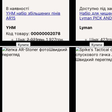
В наявності
Доступно під з
YHM набір збільшених пінів
Набір для чищен
AR15
Lyman PICK AN
YHM
Lyman
00000002078
Ціна:
2 021
грн.
1 927
грн.
Ціна:
423
гр
Купити
Купити
Швидкий
перегляд
Швидкий перегля