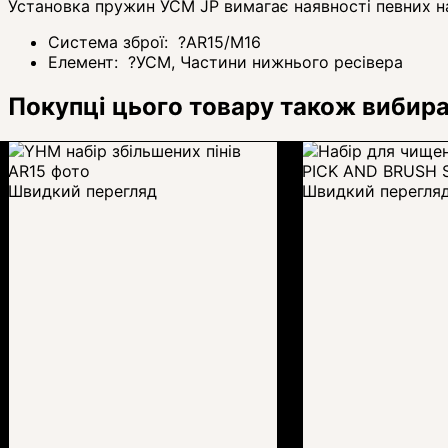
Установка пружин УСМ JP вимагає наявності певних на
Система зброї:
?
AR15/M16
Елемент:
?
УСМ, Частини нижнього ресівера
Покупці цього товару також вибир
Швидкий перегляд
Швидкий перегля