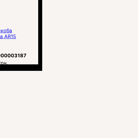
 скоба
ка AR15
000003187
грн.