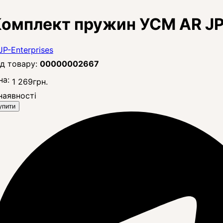
омплект пружин УСМ AR JP
00000002667
на:
1 269
грн.
наявності
упити