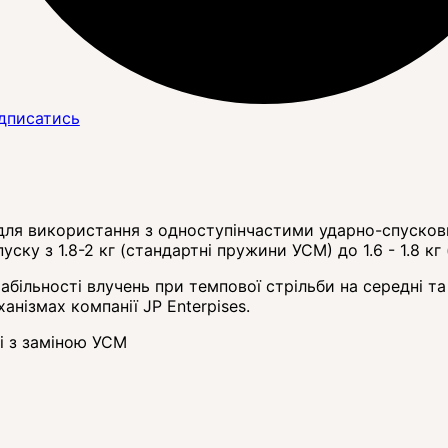
дписатись
для використання з одноступінчастими ударно-спусков
у з 1.8-2 кг (стандартні пружини УСМ) до 1.6 - 1.8 кг
більності влучень при темпової стрільби на середні та
нізмах компанії JP Enterpises.
і з заміною УСМ