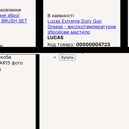
амовлення
ня зброї
В наявності
D BRUSH SET
Lucas Extreme Duty Gun
Grease - високотемпературне
збройове мастило
LUCAS
00000004723
н.
Ціна:
846
грн.
Купити
д