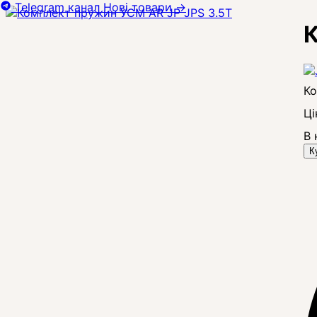
Telegram канал
Нові товари
→
К
Ці
В 
К