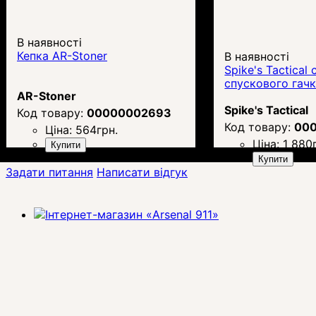
В наявності
Кепка AR-Stoner
В наявності
Spike's Tactical
спускового гач
AR-Stoner
Spike's Tactical
00000002693
00
Ціна:
564
грн.
Ціна:
1 880
Купити
Купити
Задати питання
Написати відгук