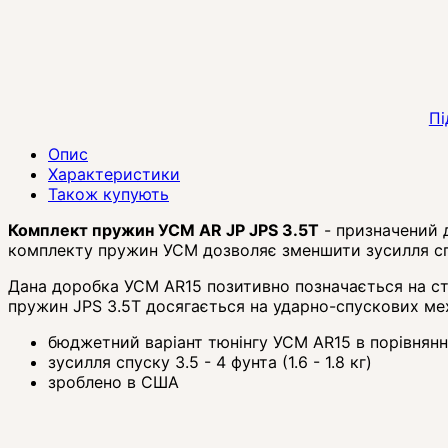
Пі
Опис
Характеристики
Також купують
Комплект пружин УСМ AR JP JPS 3.5T
- призначений 
комплекту пружин УСМ дозволяє зменшити зусилля спуск
Дана доробка УСМ AR15 позитивно позначається на ста
пружин JPS 3.5T досягається на ударно-спускових меха
бюджетний варіант тюнінгу УСМ AR15 в порівнянн
зусилля спуску 3.5 - 4 фунта (1.6 - 1.8 кг)
зроблено в США