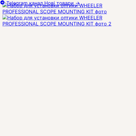
Telegram канал
Нові товари
→