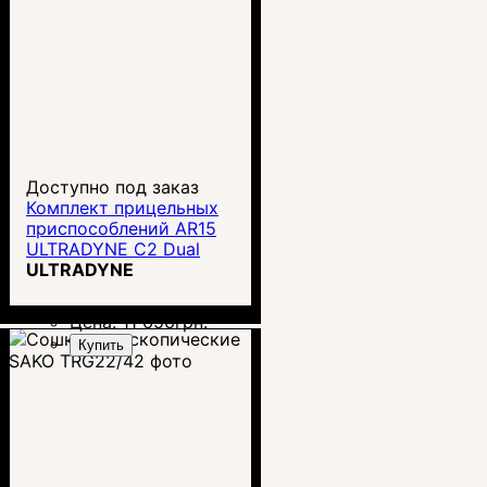
Доступно под заказ
Комплект прицельных
приспособлений AR15
ULTRADYNE C2 Dual
Aperture
ULTRADYNE
Цена:
11 656
грн.
Купить