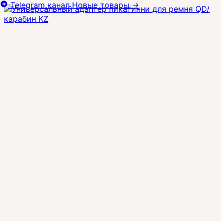
Telegram канал
Новые товары
→