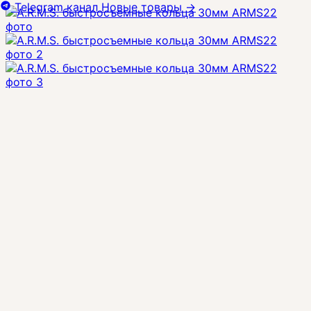
Telegram канал
Новые товары
→