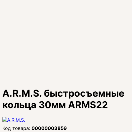
A.R.M.S. быстросъемные
кольца 30мм ARMS22
00000003859