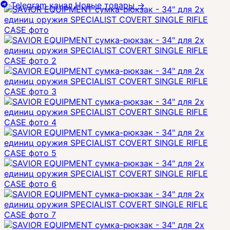
Telegram канал
Новые товары
→