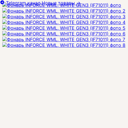
Telegram канал
Новые товары
→