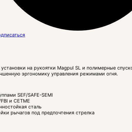
дписаться
 установки на рукоятки Magpul SL и полимерные спус
учшенную эргономику управления режимами огня.​
уппами SEF/SAFE-SEMI
/FBI и CETME
нностойкая сталь
ойки рычагов под предпочтения стрелка