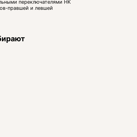
альными переключателями HK
ков-правшей и левшей
бирают