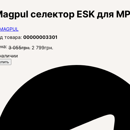
agpul селектор ESK для M
00000003301
на:
3 055
грн.
2 799
грн.
наличии
упить