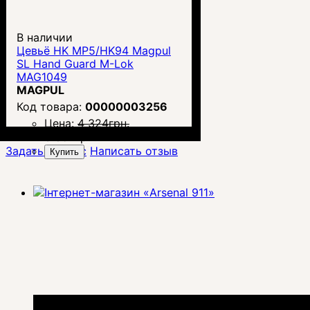
В наличии
Цевьё HK MP5/HK94 Magpul
SL Hand Guard M-Lok
MAG1049
MAGPUL
00000003256
Цена:
4 324
грн.
3 854
грн.
Задать вопрос
Написать отзыв
Купить