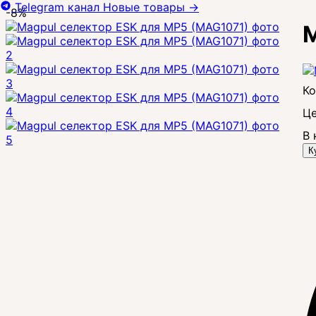
Telegram канал
Новые товары
→
-8%
M
Це
В 
К