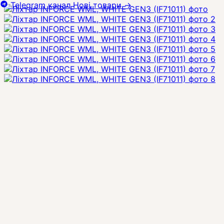
Telegram канал
Нові товари
→