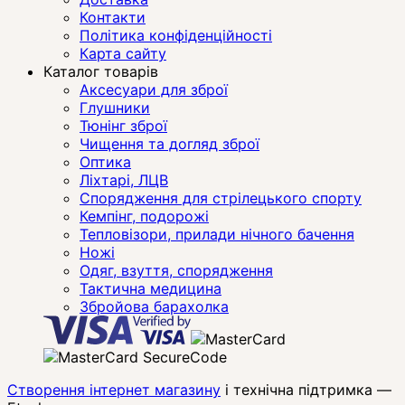
Контакти
Політика конфіденційності
Карта сайту
Каталог товарів
Аксесуари для зброї
Глушники
Тюнінг зброї
Чищення та догляд зброї
Оптика
Ліхтарі, ЛЦВ
Спорядження для стрілецького спорту
Кемпінг, подорожі
Тепловізори, прилади нічного бачення
Ножі
Одяг, взуття, спорядження
Тактична медицина
Збройова барахолка
Створення інтернет магазину
і технічна підтримка —