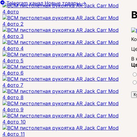
Telegram канал
Новые товары
→
B
Це
В 
Цв
К