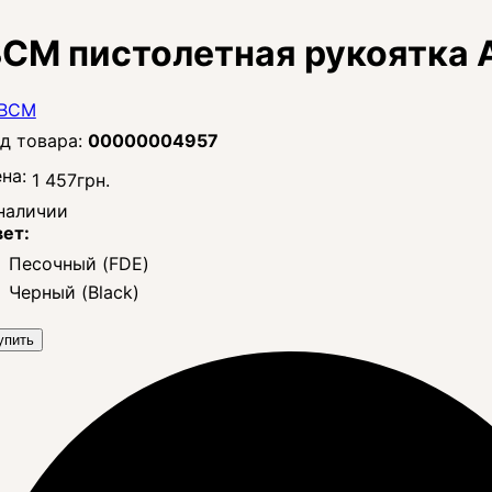
CM пистолетная рукоятка A
00000004957
на:
1 457
грн.
наличии
ет:
Песочный (FDE)
Черный (Black)
упить