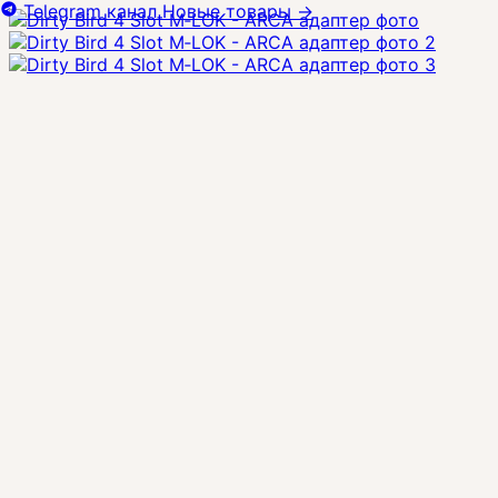
Telegram канал
Новые товары
→