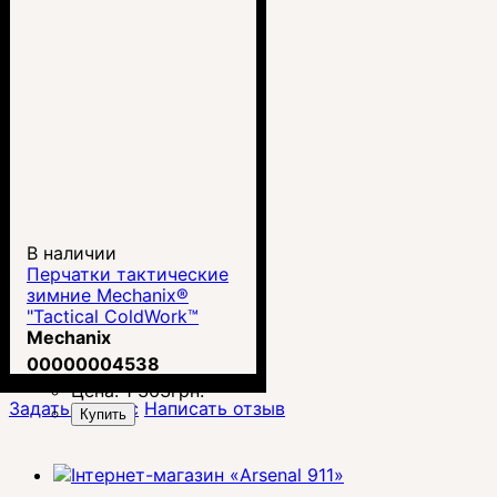
В наличии
Перчатки тактические
зимние Mechanix®
"Tactical ColdWork™
FastFit® Coyote
Mechanix
00000004538
Цена:
1 363
грн.
Задать вопрос
Написать отзыв
Купить