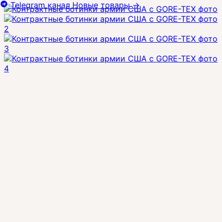
Telegram канал
Новые товары
→