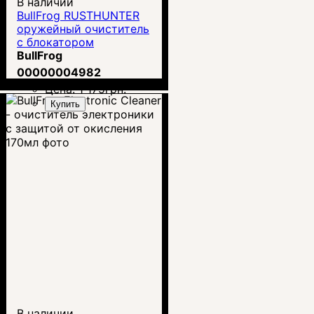
В наличии
BullFrog RUSTHUNTER
оружейный очиститель
с блокатором
ржавчины 170мл
BullFrog
00000004982
Цена:
1 175
грн.
Купить
В наличии