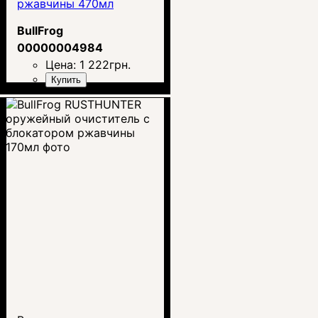
ржавчины 470мл
BullFrog
00000004984
Цена:
1 222
грн.
Купить