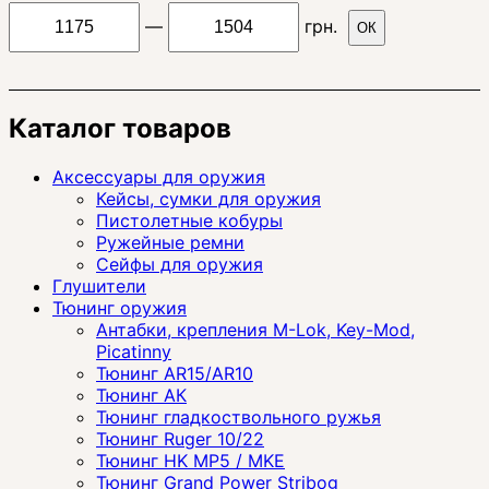
—
грн.
ОК
Каталог товаров
Аксессуары для оружия
Кейсы, сумки для оружия
Пистолетные кобуры
Ружейные ремни
Сейфы для оружия
Глушители
Тюнинг оружия
Антабки, крепления M-Lok, Key-Mod,
Picatinny
Тюнинг AR15/AR10
Тюнинг АК
Тюнинг гладкоствольного ружья
Тюнинг Ruger 10/22
Тюнинг HK MP5 / MKE
Тюнинг Grand Power Stribog