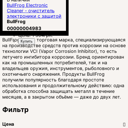
BullFrog Electronic
Cleaner - очиститель
электроники с защитой
от окисления 170мл
BullFrog
00000004983
Цена:
1 504
грн.
BullFrog — это торговая марка, специализирующаяся
Купить
на производстве средств против коррозии на основе
технологии VCI (Vapor Corrosion Inhibitor), то есть
летучего ингибитора коррозии. Бренд ориентирован
как на промышленных потребителей, так и на
владельцев оружия, инструментов, рыболовного и
охотничьего снаряжения. Продукты BullFrog
получили популярность благодаря простоте
использования и продолжительному действию: одна
обработка способна защищать металл в течение
месяцев, а в закрытом объёме — даже до двух лет.
Фильтр
Цена