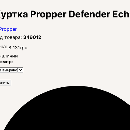
уртка Propper Defender Echo
349012
на:
8 131
грн.
наличии
змер:
упить