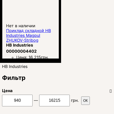
Нет в наличии
Приклад складной HB
Industries Magpul
ZHUKOV-Stribog
(цвиркун)
HB Industries
00000004402
Цена:
16 215
грн.
HB Industries
Фильтр
Цена
—
грн.
ОК