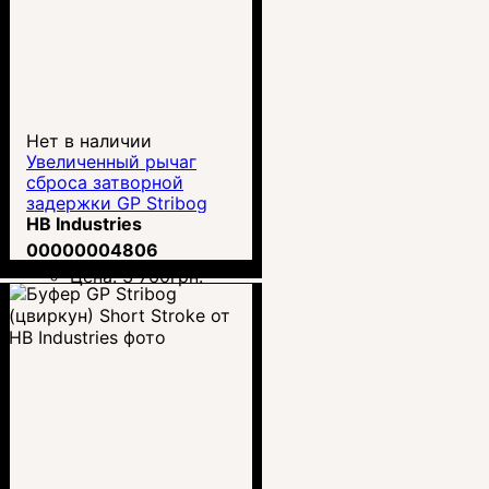
Нет в наличии
Увеличенный рычаг
сброса затворной
задержки GP Stribog
SP9
HB Industries
00000004806
Цена:
3 760
грн.