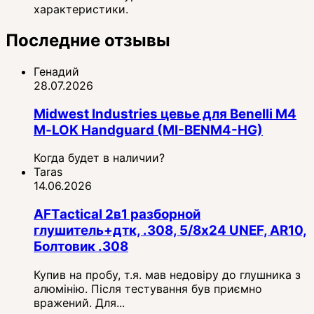
характеристики.
Последние отзывы
Генадий
28.07.2026
Midwest Industries цевье для Benelli M4
M‑LOK Handguard (MI-BENM4-HG)
Когда будет в наличии?
Taras
14.06.2026
AFTactical 2в1 разборной
глушитель+дтк, .308, 5/8x24 UNEF, AR10,
Болтовик .308
Купив на пробу, т.я. мав недовіру до глушника з
алюмінію. Після тестування був приємно
вражений. Для...