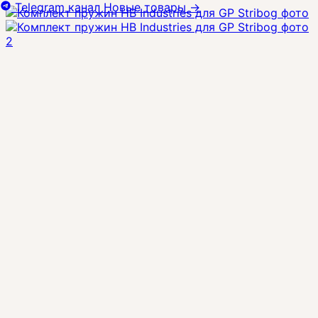
Telegram канал
Новые товары
→