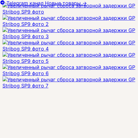
Telegram канал
Новые товары
→